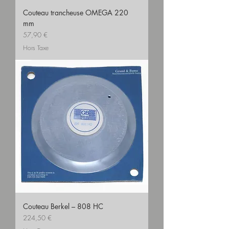
Couteau trancheuse OMEGA 220
mm
Prix
57,90 €
Hors Taxe
Couteau Berkel – 808 HC
Prix
224,50 €