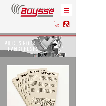
pieces pour
trancheuses