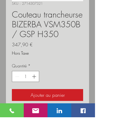
SKU : 2714307321
Couteau trancheurse
BIZERBA VSM350B
/ GSP H350
Prix
347,90 €
Hors Taxe
Quantité
*
Ajouter au panier
Protection du chariot en plastique pour la
trancheuse VSM 350