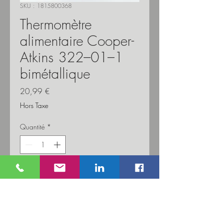
SKU : 1815800368
Thermomètre
alimentaire Cooper-
Atkins 322–01–1
bimétallique
Prix
20,99 €
Hors Taxe
Quantité
*
Ajouter au panier
Thermomètre bimétallique disposant d'un
cadran zoné avec des applications