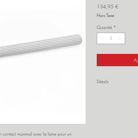
Prix
134,95 €
Hors Taxe
Quantité
*
Aj
Détails
Lame :
Acier inoxydable
Plate
Taillage fin à très fin
Longueur : 28 cm
Résistance à la cor
Durable et résistant
 un contact maximal avec la lame pour un
Manche :