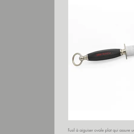
Fusil à aiguiser ovale plat qui assure