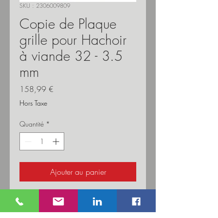
SKU : 2306009809
Copie de Plaque
grille pour Hachoir
à viande 32 - 3.5
mm
Prix
158,99 €
Hors Taxe
Quantité
*
Ajouter au panier
Couteau à disque en inox
professionnelle pour hachoir à viande