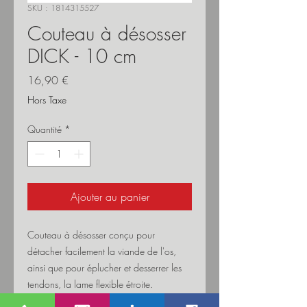
SKU : 1814315527
Couteau à désosser
DICK - 10 cm
Prix
16,90 €
Hors Taxe
Quantité
*
Ajouter au panier
Couteau à désosser conçu pour
détacher facilement la viande de l'os,
ainsi que pour éplucher et desserrer les
tendons, la lame flexible étroite.
Grâce à sa forme incurvée, la lame est