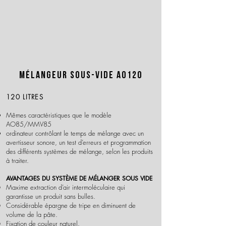
Mélangeur sous-
vide AO120
120 LITRES
Mêmes caractéristiques que le modèle
AO85/MMV85
ordinateur contrôlant le temps de mélange avec un
avertisseur sonore, un test d’erreurs et programmation
des différents systèmes de mélange, selon les produits
à traiter.
AVANTAGES DU SYSTÈME DE MÉLANGER SOUS VIDE
Maxime extraction d’air intermoléculaire qui
garantisse un produit sans bulles.
Considérable épargne de tripe en diminuent de
volume de la pâte.
Fixation de couleur naturel.