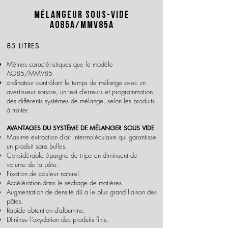
Mélangeur sous-vide
A085a/MMv85a
85 LITRES
Mêmes caractéristiques que le modèle
AO85/MMV85
ordinateur contrôlant le temps de mélange avec un
avertisseur sonore, un test d’erreurs et programmation
des différents systèmes de mélange, selon les produits
à traiter.
AVANTAGES DU SYSTÈME DE MÉLANGER SOUS VIDE
Maxime extraction d’air intermoléculaire qui garantisse
un produit sans bulles.
Considérable épargne de tripe en diminuent de
volume de la pâte.
Fixation de couleur naturel.
Accélération dans le séchage de matières.
Augmentation de densité dû a le plus grand liaison des
pâtes.
Rapide obtention d’albumine.
Diminue l’oxydation des produits finis.