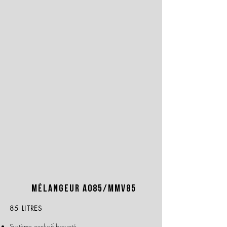
Mélangeur A085/MMv85
85 LITRES
Système exclusif breveté.