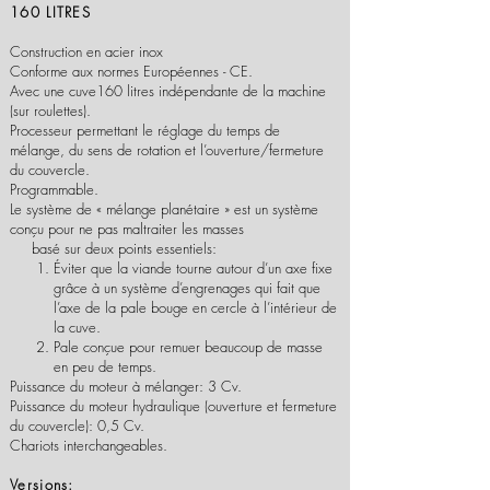
160 LITRES
Construction en acier inox
Conforme aux normes Européennes - CE.
Avec une cuve160 litres indépendante de la machine
(sur roulettes).
Processeur permettant le réglage du temps de
mélange, du sens de rotation et l’ouverture/fermeture
du couvercle.
Programmable.
Le système de « mélange planétaire » est un système
conçu pour ne pas maltraiter les masses
b
asé sur deux points essentiels:
Éviter que la viande tourne autour d’un axe fixe
grâce à un système d’engrenages qui fait que
l’axe de la pale bouge en cercle à l’intérieur de
la cuve.
Pale conçue pour remuer beaucoup de masse
en peu de temps.
Puissance du moteur à mélanger: 3 Cv.
Puissance du moteur hydraulique (ouverture et fermeture
du couvercle): 0,5 Cv.​
Chariots interchangeables.
Versions: