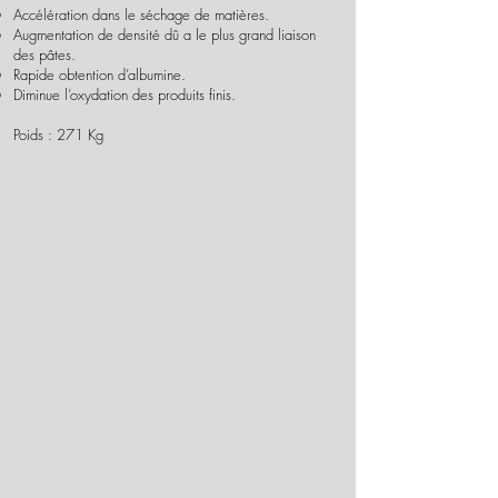
Accélération dans le séchage de matières.
Augmentation de densité dû a le plus grand liaison
des pâtes.
Rapide obtention d’albumine.
Diminue l’oxydation des produits finis.
Poids : 271 Kg