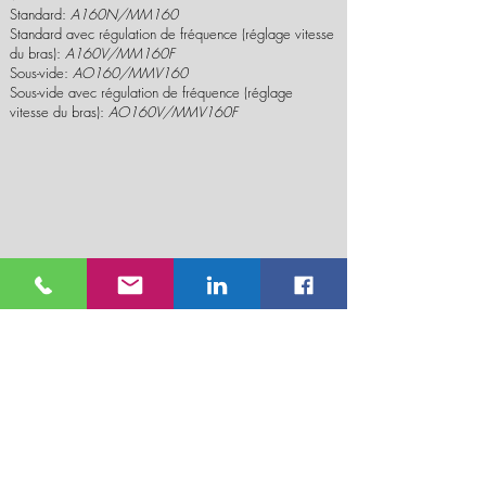
Standard:
A160N/MM160
Standard avec régulation de fréquence (réglage vitesse
du bras):
A160V/MM160F
Sous-vide:
AO160/MMV160
Sous-vide avec régulation de fréquence (réglage
vitesse du bras):
AO160V/MMV160F