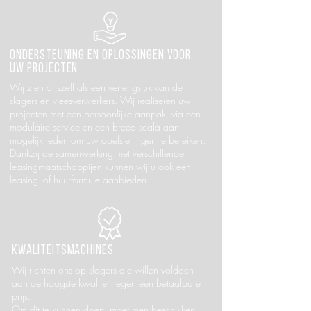
Ondersteuning en oplossingen voor
uw projecten
Wij zien onszelf als een verlengstuk van de
slagers en vleesverwerkers. Wij realiseren uw
projecten met een persoonlijke aanpak, via een
modulaire service en een breed scala aan
mogelijkheden om uw doelstellingen te bereiken.
Dankzij de samenwerking met verschillende
leasingmaatschappijen kunnen wij u ook een
leasing- of huurformule aanbieden.
Kwaliteitsmachines
Wij richten ons op slagers die willen voldoen
aan de hoogste kwaliteit tegen een betaalbare
prijs.
Om dit te kunnen doen, moet men beschikken