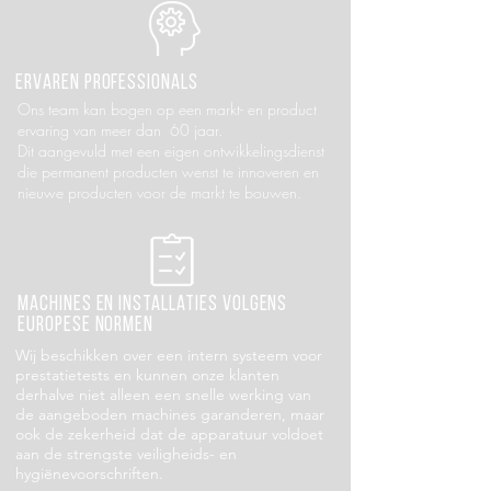
Ervaren professionals
Ons team kan bogen op een markt- en product
ervaring van meer dan 60 jaar.
Dit aangevuld met een eigen ontwikkelingsdienst
die permanent producten wenst te innoveren en
nieuwe producten voor de markt te bouwen.
Machines en installaties volgens
Europese normen
Wij beschikken over een intern systeem voor
prestatietests en kunnen onze klanten
derhalve niet alleen een snelle werking van
de aangeboden machines garanderen, maar
ook de zekerheid dat de apparatuur voldoet
aan de strengste veiligheids- en
hygiënevoorschriften.