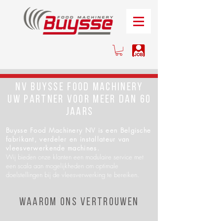
NV BUYSSE FOOD MACHINERY
uw partner voor meer dan 60
jaaRS
Buysse Food Machinery NV is een Belgische
fabrikant, verdeler en installateur van
vleesverwerkende machines.
Wij bieden onze klanten een modulaire service met
een scala aan mogelijkheden om optimale
doelstellingen bij de vleesverwerking te bereiken.
Waarom ons vertrouwen