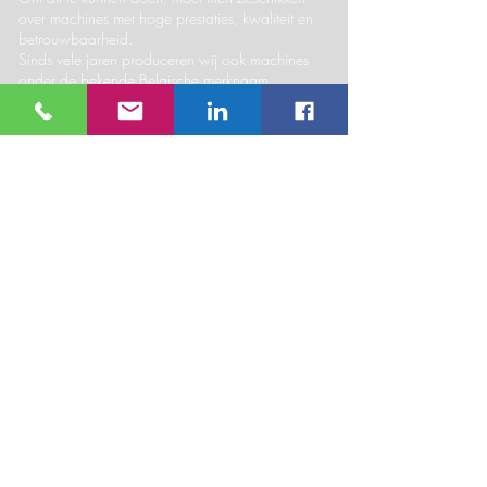
over machines met hoge prestaties, kwaliteit en
betrouwbaarheid.
Sinds vele jaren produceren wij ook machines
onder de bekende Belgische merknaam
"
Matton
".
productiviteitstips
Wij geven u graag advies over :
De winstgevendheid van uw bedrijf handhaven.
De technische verbetering van uw productie.
Hoe u uw klanten nog beter en sneller kunt
bedienen.
herstellingen & probleemoplossing
Ons team van technici is in staat om zowel bij