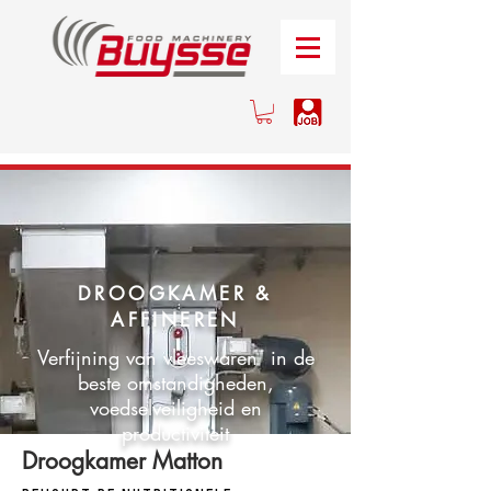
DROOGKAMER &
AFFINEREN
Verfijning van vleeswaren in de
beste omstandigheden,
voedselveiligheid en
productiviteit
Droogkamer Matton