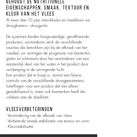
Behoudt de nutritionele
eigenschappen, smaak, textuur en
kleur van het vlees
Al meer dan 10 jaar ontwikkelen en installeren we
droogkamers - droogunits.
De systemen bieden hoogwaardige, geraffineerde
producten, verminderen sterk de verschillende
reacties die betrokken zijn bij de afbraak van het
voedsel, en vertragen de progressie van bacteriën,
gisten en schimmels door het verminderen van een
aanzienlijk deel van het water in het product door
verdamping in de omringende lucht.
Een product dat te koop is, vereist een fijnere
controle van de verschillende droogparameters.
Instellingen voor een product dat niet alleen
gestabiliseerd is, maar ook kenmerken heeft die
voldoen aan de doelklant.​
Vleesverbeteringen
- Vermindering van de afbraak van vlees
- Verbeterde smaak,stabilisatie van textuur en vorm
- Kleurstabilisatie.