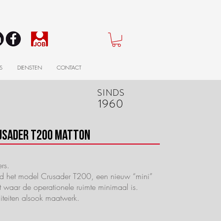
S
DIENSTEN
CONTACT
SINDS
1960
usader T200 Matton
rs.
eld het model Crusader T200, een nieuw “mini”
 waar de operationele ruimte minimaal is.
iteiten alsook maatwerk.