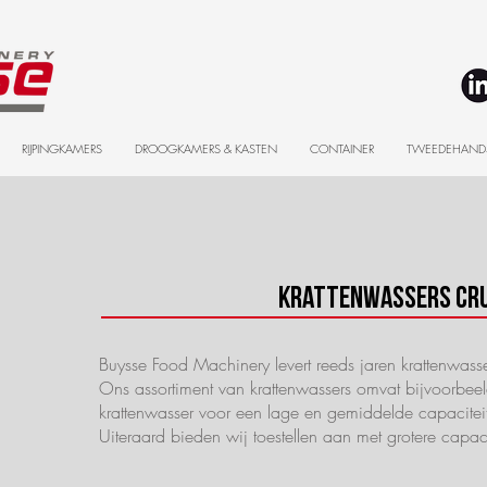
RIJPINGKAMERS
DROOGKAMERS & KASTEN
CONTAINER
TWEEDEHAND
Krattenwassers Cr
Buysse Food Machinery levert reeds jaren krattenwasse
Ons assortiment van krattenwassers omvat bijvoorbe
krattenwasser voor een lage en gemiddelde capaciteit
Uiteraard bieden wij toestellen aan met grotere capac