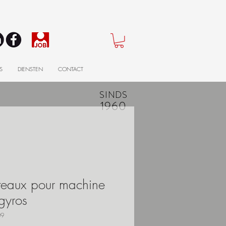
S
DIENSTEN
CONTACT
SINDS
1960
teaux pour machine
gyros
09