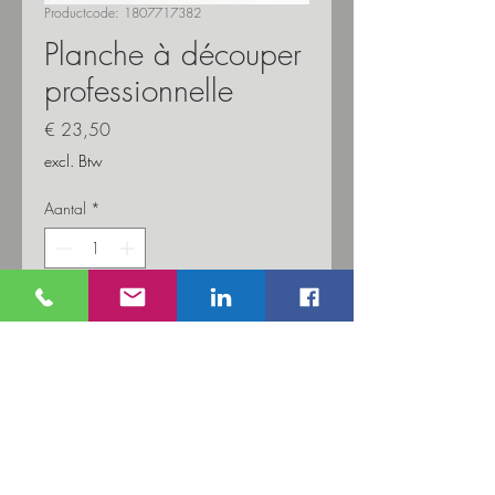
Productcode: 1807717382
Planche à découper
professionnelle
Prijs
€ 23,50
excl. Btw
Aantal
*
In winkelwagen
Planche à découper professionnelle de
extrêmement robuste
Détails