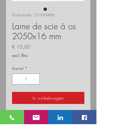
Productcode: 2319300886
Lame de scie à os
2050x16 mm
Prijs
€ 15,00
excl. Btw
Aantal
*
In winkelwagen
Lame pour scie à os Ultra Atlanta 2500
x 16 mm