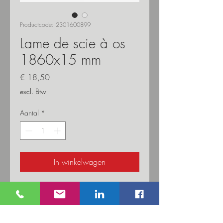
Productcode: 2301600899
Lame de scie à os
1860x15 mm
Prijs
€ 18,50
excl. Btw
Aantal
*
In winkelwagen
Lame pour scie à os B&S ULTRA 1860 x
16 mm