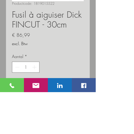
Productcode: 1819015522
Fusil à aiguiser Dick
FINCUT - 30cm
Prijs
€ 86,99
excl. Btw
Aantal
*
In winkelwagen
Fusil à aiguiser qui restaure
impeccablement le tranchant et élimine le
morfil des lames.