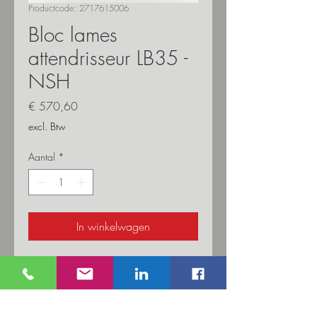
Productcode: 2717615006
Bloc lames
attendrisseur LB35 -
NSH
Prijs
€ 570,60
excl. Btw
Aantal
*
In winkelwagen
Bloc lames pour l'attendrisseur LB35 -
NSH