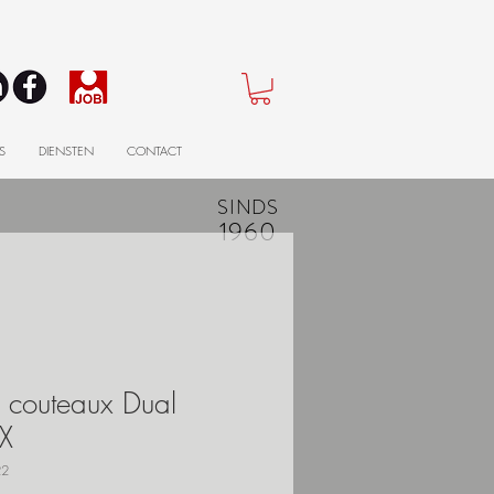
S
DIENSTEN
CONTACT
SINDS
1960
e couteaux Dual
X
22