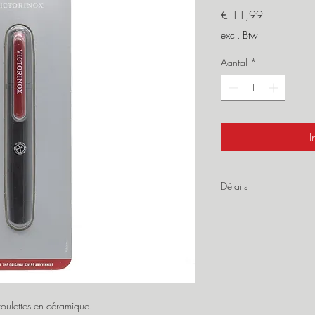
Prijs
€ 11,99
excl. Btw
Aantal
*
I
Détails
Hauteur : 18 mm
Longueur : 144 mm
Largeur : 20 mm
Poids : 40 g
Couleur : noir
oulettes en céramique.