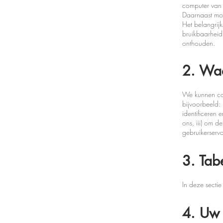
computer van 
Daarnaast moe
Het belangrij
bruikbaarheid 
onthouden.
2. Wa
We kunnen coo
bijvoorbeeld:
identificeren
ons, iii) om d
gebruikerserva
3. Tab
In deze secti
4. Uw 