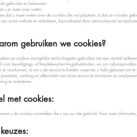
de gebruiker te herkennen.
t u er meer over weten.
kste dat u moet weten over de cookies die we plaatsen, is dat ze worden geb
van onze website te verbeteren, bijvoorbeeld door sitevoorkeuren en taalinste
arom gebruiken we cookies?
kies en andere soortgelijke technologieën gebruiken om een aantal redenen
 i) voor beveiligings- of fraudebeschermingsdoeleinden, en om cyberaanvallen
 en te voorkomen, ii) om u de service te bieden waarvan u hebt gekozen om t
e prestaties, werking en effectiviteit van onze service te monitoren en analyser
ring te verbeteren.
el met cookies:
e moet u de cookies vermelden die u op uw site gebruikt. Voor meer informatie
keuzes: