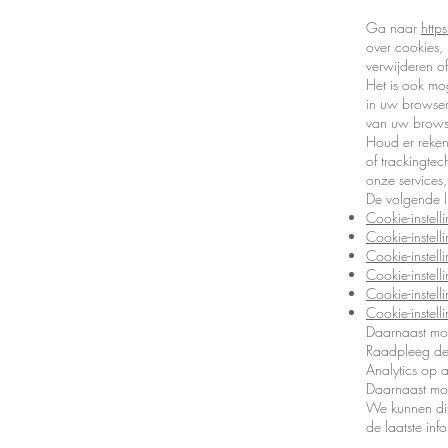
Ga naar
http
over cookies, 
verwijderen of
Het is ook mo
in uw browser
van uw brows
Houd er reken
of trackingte
onze services
De volgende li
Cookie-instelli
Cookie-instelli
Cookie-instel
Cookie-instell
Cookie-instell
Cookie-instell
Daarnaast moe
Raadpleeg de 
Analytics op 
Daarnaast moe
We kunnen dit
de laatste inf