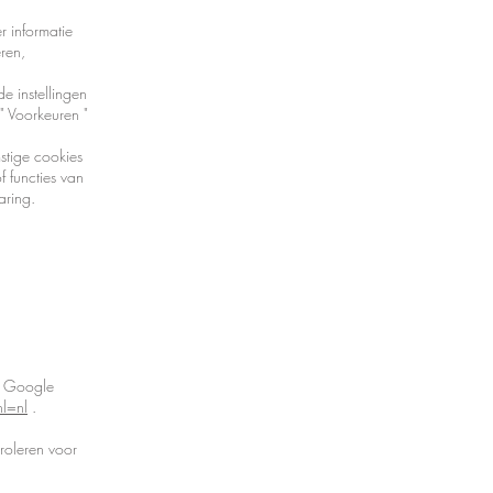
 informatie
ren,
e instellingen
"
Voorkeuren
"
stige cookies
 functies van
aring.
r Google
l=nl
.
roleren voor