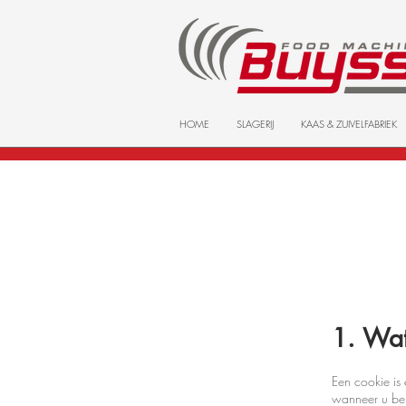
HOME
SLAGERIJ
KAAS & ZUIVELFABRIEK
1. Wat
Een cookie is 
wanneer u bep