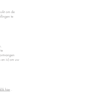
ruikt om de
llingen te
,
 te
e ontvangen
en en iv) om uw
klik hier
.