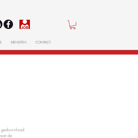
S
DIENSTEN
CONTACT
SINDS
1960
rdt gedownload
taat de