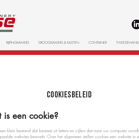
RIJPINGKAMERS
DROOGKAMERS & KASTEN
CONTAINER
TWEEDEHAND
COOKIESBELEID
 is een cookie?
een klein bestand dat bestaat uit letters en cijfers dat naar uw computer wo
aalde websites bezoekt. Over het algemeen stellen cookies een website in s