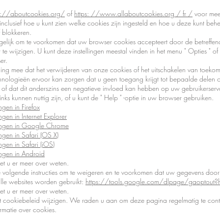
s://aboutcookies.org/
of
https: //www.allaboutcookies.org / fr /
voor meer
inclusief hoe u kunt zien welke cookies zijn ingesteld en hoe u deze kunt behe
 blokkeren.
gelijk om te voorkomen dat uw browser cookies accepteert door de betreffend
 te wijzigen. U kunt deze instellingen meestal vinden in het menu
"
Opties
"
of
er.
ing mee dat het verwijderen van onze cookies of het uitschakelen van toekom
chnologieën ervoor kan zorgen dat u geen toegang krijgt tot bepaalde delen of
, of dat dit anderszins een negatieve invloed kan hebben op uw gebruikerserv
nks kunnen nuttig zijn, of u kunt de
"
Help
"
-optie in uw browser gebruiken.
ngen in Firefox
ngen in Internet Explorer
lingen in Google Chrome
ingen in Safari (OS X)
ingen in Safari (iOS)
ingen in Android
t u er meer over weten.
volgende instructies om te weigeren en te voorkomen dat uw gegevens doo
alle websites worden gebruikt:
https://tools.google.com/dlpage/gaoptout?h
t u er meer over weten.
 cookiebeleid wijzigen. We raden u aan om deze pagina regelmatig te cont
ormatie over cookies.